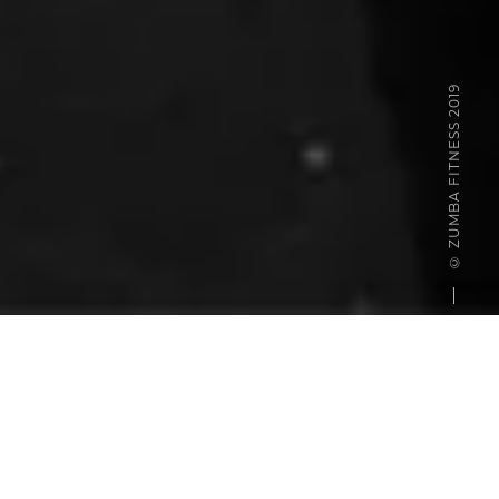
© ZUMBA FITNESS 2019
QU’EST-CE QUE LE STRONG BY
ZUMBA ?