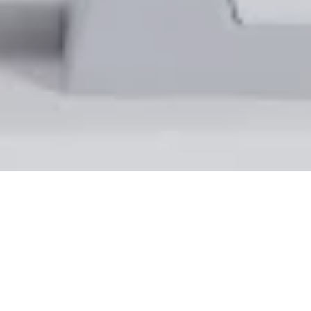
QU’EST CE QUE LE STEP ?
Le « Step » est un cours collectif qui mixe des
mouvements de fitness avec de la danse, le